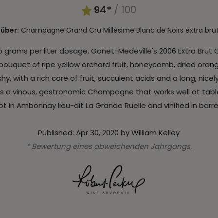
94*
/ 100
 über:
Champagne Grand Cru Millésime Blanc de Noirs extra bru
wo grams per liter dosage, Gonet-Medeville's 2006 Extra Brut
d bouquet of ripe yellow orchard fruit, honeycomb, dried ora
shy, with a rich core of fruit, succulent acids and a long, nicel
is a vinous, gastronomic Champagne that works well at table
ot in Ambonnay lieu-dit La Grande Ruelle and vinified in barre
Published: Apr 30, 2020 by William Kelley
* Bewertung eines abweichenden Jahrgangs.