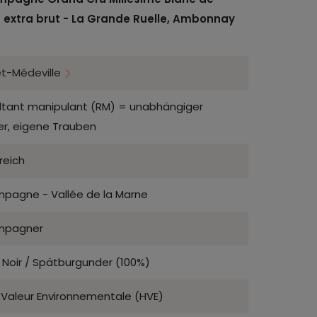
s extra brut - La Grande Ruelle, Ambonnay
t-Médeville
ltant manipulant (RM) = unabhängiger
er, eigene Trauben
reich
pagne - Vallée de la Marne
mpagner
 Noir / Spätburgunder (100%)
 Valeur Environnementale (HVE)