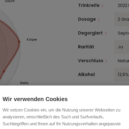
Säure
Trinkreife
2022 
Dosage
2 Gra
Degorgiert
Sept
Körper
Rarität
Ja
Verschluss
Natur
Alkohol
12,5%
Reife
Wir verwenden Cookies
STIL, TYP
Wir setzen Cookies ein, um die Nutzung unserer Webseiten zu
ANLASS & SPEISE
analysieren, einschließlich des Such und Surfverlaufs,
Suchbegriffen und Ihnen auf Ihr Nutzungsverhalten angepasste