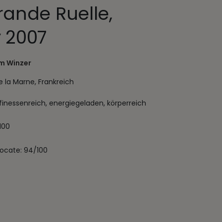
rande Ruelle,
 2007
m Winzer
 la Marne, Frankreich
, finessenreich, energiegeladen, körperreich
100
ocate: 94/100