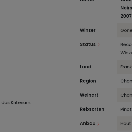
Noir
2007
Winzer
Gone
Status
Réco
Winz
Land
Frank
Region
Cham
Weinart
Cha
 das Kriterium.
Rebsorten
Pinot
Anbau
Haut