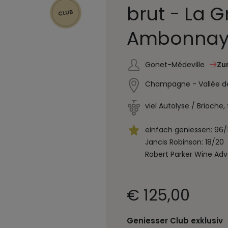
brut - La G
Ambonnay
Gonet-Médeville
Zu
Champagne - Vallée de
viel Autolyse / Brioche
einfach geniessen: 96/
Jancis Robinson: 18/20
Robert Parker Wine Adv
€ 125,00
Geniesser Club exklusiv