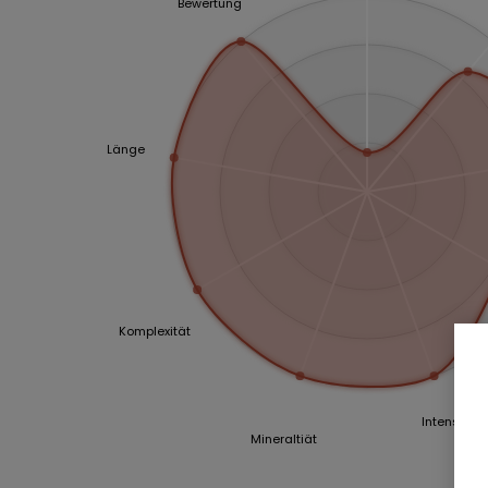
Bewertung
Länge
Komplexität
Intensität
Mineraltiät