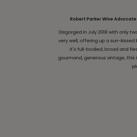
Robert Parker Wine Advocate
Disgorged in July 2018 with only t
very well, offering up a sun-kisse
it's full-bodied, broad and fle
gourmand, generous vintage, this 
pl