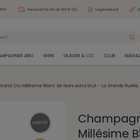
3860
Versand frei ab
ab 150 € (D)
Lagerverkauf
G
AMPAGNER ABO
WEIN
GLÄSER & CO.
CLUB
MAGAZ
nd Cru Millésime Blanc de Noirs extra brut - La Grande Ruell
Champagn
Millésime B