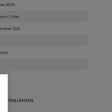
bis 2034
mm / Liter
ember 2021
kork
EMPFEHLUNGEN