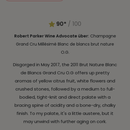
90*
/ 100
Robert Parker Wine Advocate über:
Champagne
Grand Cru Millésimé Blanc de blancs brut nature
O.G.
Disgorged in May 2017, the 2011 Brut Nature Blanc
de Blancs Grand Cru O.G offers up pretty
aromas of yellow citrus fruit, white flowers and
crushed stones, followed by a medium to full-
bodied, tight-knit and direct palate with a
bracing spine of acidity and a bone-dry, chalky
finish. To my palate, it's a little austere, but it
may unwind with further aging on cork.