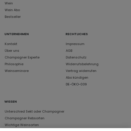
Wein
Wein Abo
Bestseller
UNTERNEHMEN
RECHTLICHES
Kontakt
Impressum
Über uns
AGB
Champagner Experte
Datenschutz
Philosophie
Widerrufsbelehrung
Weinseminare
Vertrag widerrufen
Abo kündigen
DE-ÖKO-039
WISSEN
Unterschied Sekt oder Champagner
Champagner Rebsorten
Wichtige Weinsorten