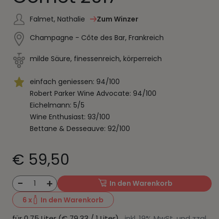
Falmet, Nathalie
Zum Winzer
Champagne - Côte des Bar, Frankreich
milde Säure, finessenreich, körperreich
einfach geniessen: 94/100
Robert Parker Wine Advocate: 94/100
Eichelmann: 5/5
Wine Enthusiast: 93/100
Bettane & Desseauve: 92/100
€ 59,50
-
+
1
In den Warenkorb
6
x
In den Warenkorb
für 0,75 Liter (€ 79,33 / 1 Liter)
inkl. 19% MwSt. und zzgl.