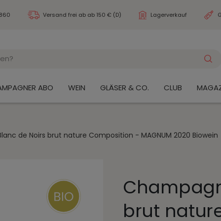
3860
Versand frei ab
ab 150 € (D)
Lagerverkauf
G
AMPAGNER ABO
WEIN
GLÄSER & CO.
CLUB
MAGAZ
anc de Noirs brut nature Composition - MAGNUM 2020 Biowein
Champagne
brut natur