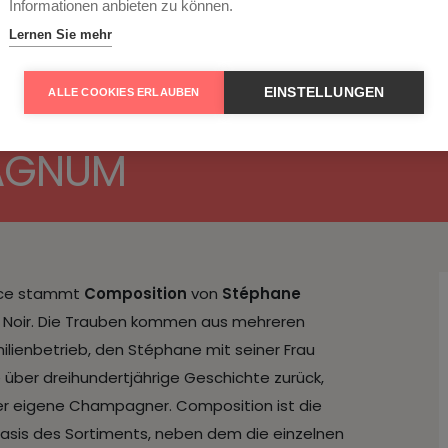
Informationen anbieten zu können.
Lernen Sie mehr
EINSTELLUNGEN
ALLE COOKIES ERLAUBEN
de Noirs brut nature
MAGNUM
Arce stammt
Composition
von
Stéphane
not Noir. Die Trauben kommen aus mehreren
lienbetrieb, den Stéphane mit seiner Frau
ne über dreihundertjährige Geschichte zurück,
er eigene Champagner. Composition ist die
sis des Sortiments, neben dem die einzelnen