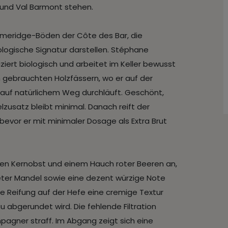
 und Val Barmont stehen.
meridge-Böden der Côte des Bar, die
logische Signatur darstellen. Stéphane
iziert biologisch und arbeitet im Keller bewusst
n gebrauchten Holzfässern, wo er auf der
 auf natürlichem Weg durchläuft. Geschönt,
efelzusatz bleibt minimal. Danach reift der
evor er mit minimaler Dosage als Extra Brut
elben Kernobst und einem Hauch roter Beeren an,
eter Mandel sowie eine dezent würzige Note
 Reifung auf der Hefe eine cremige Textur
 abgerundet wird. Die fehlende Filtration
mpagner straff. Im Abgang zeigt sich eine