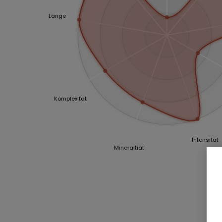
Länge
Komplexität
Intensität
Mineraltiät