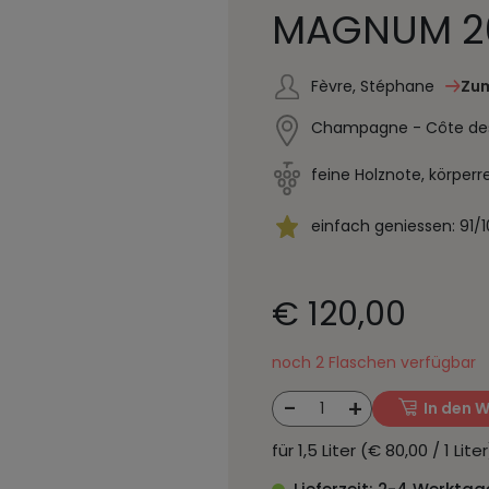
MAGNUM 2
Fèvre, Stéphane
Zum
Champagne - Côte des 
feine Holznote, körperr
einfach geniessen: 91/
€ 120,00
noch 2 Flaschen verfügbar
-
+
1
In den 
für 1,5 Liter (€ 80,00 / 1 Lit