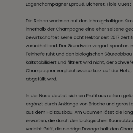
Lagenchampagner Eproué, Bicheret, Fiole Ouest
Die Reben wachsen auf den lehmig-kalkigen Kim
innerhalb der Champagne eine eher seltene geo
bewirtschaftet seine acht Hektar seit 2017 zertif
zurückhaltend. Der Grundwein vergärt spontan i
Feinhefe ruht und den biologischen Säureabbau
kaltstabilisiert und filtriert wird nicht, der Schw
Champagner vergleichsweise kurz auf der Hefe, b
abgefüllt wird.
In der Nase deutet sich ein Profil aus reifem g
ergänzt durch Anklänge von Brioche und geröst
aus dem Holzausbau. Am Gaumen lässt die lange
erwarten, die durch den biologischen Säureabbau
verleiht Griff, die niedrige Dosage hält den Cha