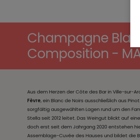
Champagne Blanc 
Composition - 
Aus dem Herzen der Côte des Bar in Ville-sur-
Fèvre
, ein Blanc de Noirs ausschließlich aus Pi
sorgfältig ausgewählten Lagen rund um den Fami
Stella seit 2012 leitet. Das Weingut blickt auf ei
doch erst seit dem Jahrgang 2020 entstehen hi
Assemblage-Cuvée des Hauses und bildet die Ba