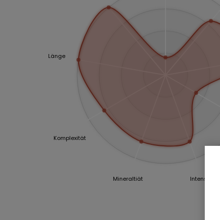
Länge
Komplexität
Mineraltiät
Intensität