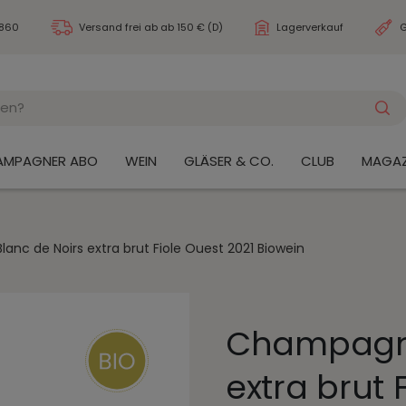
3860
Versand frei ab
ab 150 € (D)
Lagerverkauf
G
AMPAGNER ABO
WEIN
GLÄSER & CO.
CLUB
MAGAZ
nc de Noirs extra brut Fiole Ouest 2021 Biowein
Champagne
extra brut 