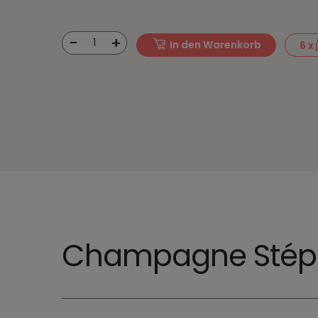
-
+
1
In den Warenkorb
6
x
Champagne Stép