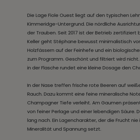
Die Lage Fiole Ouest liegt auf den typischen L
Kimmeridge-Untergrund. Die nördliche Ausrichtun
der Trauben. Seit 2017 ist der Betrieb zertifizier
Keller geht Stéphane bewusst minimalistisch vo
Holzfässern auf der Feinhefe und ein biologisc
zum Programm. Geschönt und filtriert wird nicht
in der Flasche rundet eine kleine Dosage den C
In der Nase treffen frische rote Beeren auf wei
Rauch. Dazu kommt eine feine mineralische Note
Champagner Tiefe verleiht. Am Gaumen präsentie
von feiner Perlage und einer lebendigen Säure. Da
lang nach. Ein Lagencharakter, der die Frucht ni
Mineralität und Spannung setzt.