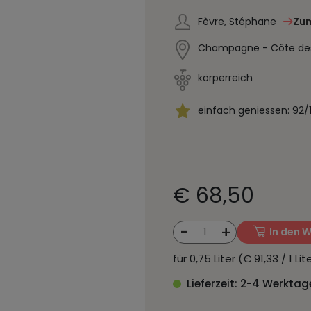
Fèvre, Stéphane
Zum
Champagne - Côte des 
körperreich
einfach geniessen: 92/
€ 68,50
-
+
1
In den 
für 0,75 Liter (€ 91,33 / 1 L
Lieferzeit: 2-4 Werktag