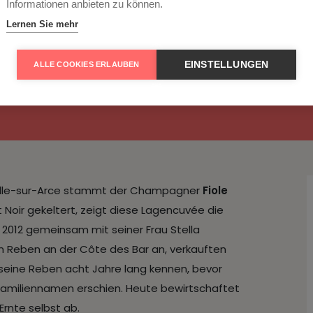
Informationen anbieten zu können.
Lernen Sie mehr
e Noirs extra brut Fi
EINSTELLUNGEN
ALLE COOKIES ERLAUBEN
n Ville-sur-Arce stammt der Champagner
Fiole
ot Noir gekeltert, zeigt diese Lagencuvée die
 2012 gemeinsam mit seiner Frau Stella
n Reben an der Côte des Bar an, verkauften
 seine Reben acht Jahre lang kennen, bevor
amiliennamen erschien. Heute bewirtschaftet
 Ernte selbst ab.