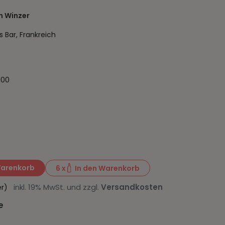
 Winzer
Bar, Frankreich
100
Warenkorb
6
x
In den Warenkorb
iter)
inkl. 19% MwSt. und zzgl.
Versandkosten
e