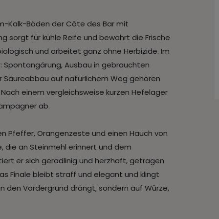
ehm-Kalk-Böden der Côte des Bar mit
g sorgt für kühle Reife und bewahrt die Frische
t biologisch und arbeitet ganz ohne Herbizide. Im
r: Spontangärung, Ausbau in gebrauchten
her Säureabbau auf natürlichem Weg gehören
. Nach einem vergleichsweise kurzen Hefelager
hampagner ab.
ßen Pfeffer, Orangenzeste und einen Hauch von
, die an Steinmehl erinnert und dem
rt er sich geradlinig und herzhaft, getragen
s Finale bleibt straff und elegant und klingt
e in den Vordergrund drängt, sondern auf Würze,