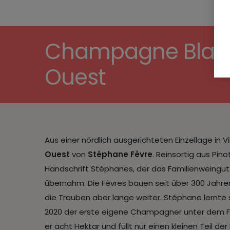
Champagne Blanc d
Ouest
Aus einer nördlich ausgerichteten Einzellage i
Ouest
von
Stéphane Fèvre
. Reinsortig aus Pin
Handschrift Stéphanes, der das Familienweingut
übernahm. Die Fèvres bauen seit über 300 Jahre
die Trauben aber lange weiter. Stéphane lernte
2020 der erste eigene Champagner unter dem F
er acht Hektar und füllt nur einen kleinen Teil der