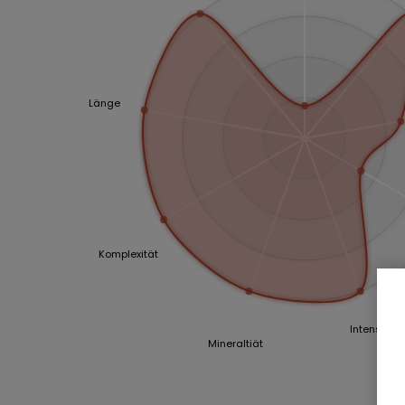
Länge
Komplexität
Intensität
Mineraltiät