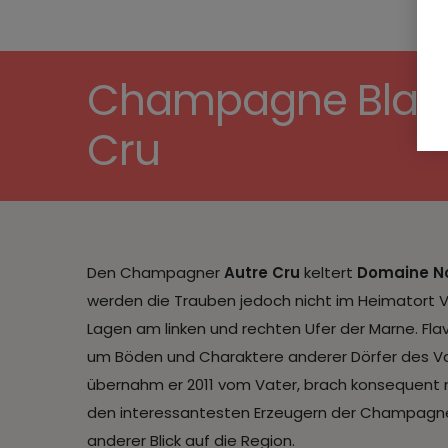
Champagne Blanc 
Cru
Den Champagner
Autre Cru
keltert
Domaine N
werden die Trauben jedoch nicht im Heimatort V
Lagen am linken und rechten Ufer der Marne. Fla
um Böden und Charaktere anderer Dörfer des Val
übernahm er 2011 vom Vater, brach konsequent mi
den interessantesten Erzeugern der Champagne.
anderer Blick auf die Region.