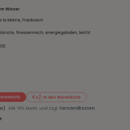
um Winzer
 la Marne, Frankreich
olznote, finessenreich, energiegeladen, leicht
100
Warenkorb
6
x
In den Warenkorb
iter)
inkl. 19% MwSt. und zzgl.
Versandkosten
e