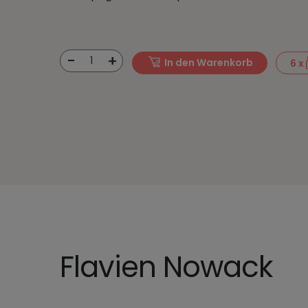
-
+
1
In den Warenkorb
6
x
Flavien Nowack