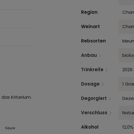
Region
Cham
Weinart
Cha
Rebsorten
Meun
Anbau
biolo
Trinkreife
2026 
Dosage
1 Gra
 das Kriterium.
Degorgiert
Deze
Verschluss
Natur
Alkohol
12,0%
Säure