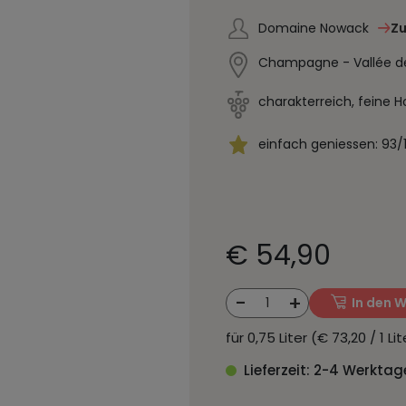
Domaine Nowack
Z
Champagne - Vallée de
charakterreich, feine H
einfach geniessen: 93/
€ 54,90
-
+
1
In den 
für 0,75 Liter (€ 73,20 / 1 L
Lieferzeit: 2-4 Werktag