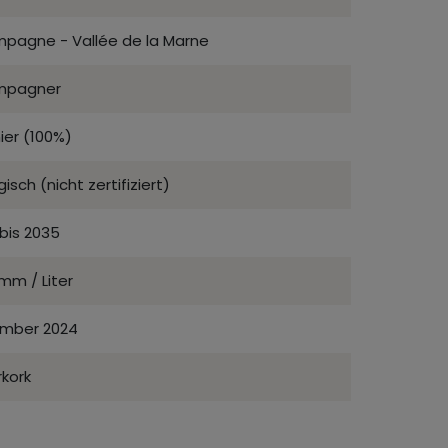
pagne - Vallée de la Marne
mpagner
ier (100%)
gisch (nicht zertifiziert)
bis 2035
mm / Liter
mber 2024
kork