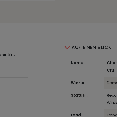
AUF EINEN BLICK
ensität.
Name
Cham
Cru
Winzer
Doma
Status
Réco
Winz
Land
Frank