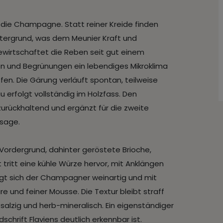
 die Champagne. Statt reiner Kreide finden
ntergrund, was dem Meunier Kraft und
bewirtschaftet die Reben seit gut einem
en und Begrünungen ein lebendiges Mikroklima
ffen. Die Gärung verläuft spontan, teilweise
 erfolgt vollständig im Holzfass. Den
zurückhaltend und ergänzt für die zweite
osage.
m Vordergrund, dahinter geröstete Brioche,
t tritt eine kühle Würze hervor, mit Anklängen
gt sich der Champagner weinartig und mit
 und feiner Mousse. Die Textur bleibt straff
salzig und herb-mineralisch. Ein eigenständiger
hrift Flaviens deutlich erkennbar ist.