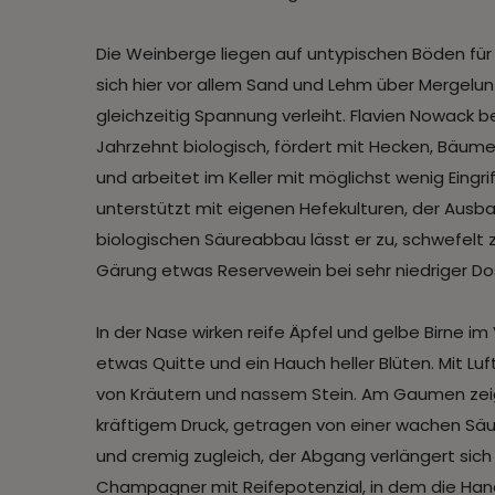
Die Weinberge liegen auf untypischen Böden für
sich hier vor allem Sand und Lehm über Mergelu
gleichzeitig Spannung verleiht. Flavien Nowack 
Jahrzehnt biologisch, fördert mit Hecken, Bäum
und arbeitet im Keller mit möglichst wenig Eingri
unterstützt mit eigenen Hefekulturen, der Ausbau
biologischen Säureabbau lässt er zu, schwefelt 
Gärung etwas Reservewein bei sehr niedriger D
In der Nase wirken reife Äpfel und gelbe Birne i
etwas Quitte und ein Hauch heller Blüten. Mit Luf
von Kräutern und nassem Stein. Am Gaumen zei
kräftigem Druck, getragen von einer wachen Säure
und cremig zugleich, der Abgang verlängert sich 
Champagner mit Reifepotenzial, in dem die Handsc