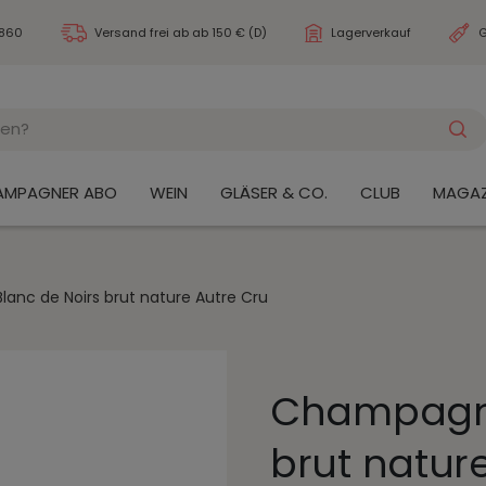
3860
Versand frei ab
ab 150 € (D)
Lagerverkauf
G
AMPAGNER ABO
WEIN
GLÄSER & CO.
CLUB
MAGAZ
nc de Noirs brut nature Autre Cru
Champagne
brut natur