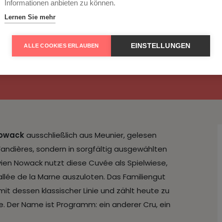
Informationen anbieten zu können.
Lernen Sie mehr
de Noirs brut nature 
EINSTELLUNGEN
ALLE COOKIES ERLAUBEN
owack
ausschließlich aus Meunier, gelesen
andières, sondern in sorgfältig ausgewählten
vien Nowack nutzt diese Cuvée als Spielwiese,
lée de la Marne auszuloten. Das Familiengut
t dessen klassischer Linie und zählt heute zu
 Der Name ist Programm: ein anderer Cru, ein