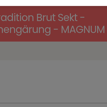
adition Brut Sekt -
aschengärung - MAGNUM