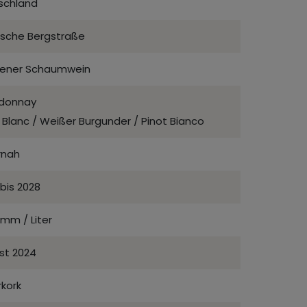
schland
ische Bergstraße
kener Schaumwein
donnay
 Blanc / Weißer Burgunder / Pinot Bianco
rnah
bis 2028
mm / Liter
st 2024
kork