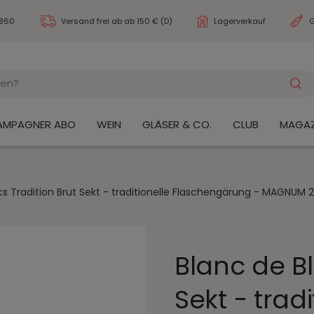
3860
Versand frei ab
ab 150 € (D)
Lagerverkauf
G
AMPAGNER ABO
WEIN
GLÄSER & CO.
CLUB
MAGAZ
cs Tradition Brut Sekt - traditionelle Flaschengärung - MAGNUM 2
Blanc de Bl
Sekt - tradi