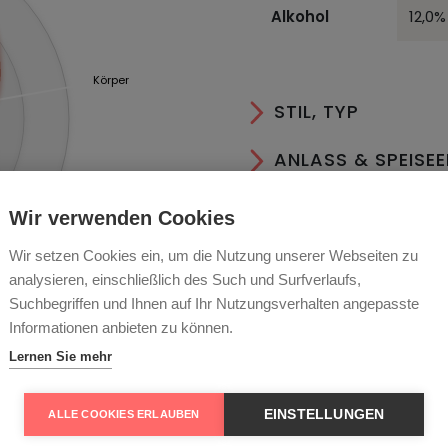
Alkohol
12,0%
Körper
STIL, TYP
ANLASS & SPEISE
AN- & AUSBAU
Wir verwenden Cookies
Reife
LAGER & SERVIER
Wir setzen Cookies ein, um die Nutzung unserer Webseiten zu
analysieren, einschließlich des Such und Surfverlaufs,
ESSEN
Suchbegriffen und Ihnen auf Ihr Nutzungsverhalten angepasste
Informationen anbieten zu können.
RECHTLICHES
Lernen Sie mehr
EINSTELLUNGEN
ALLE COOKIES ERLAUBEN