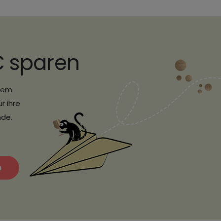
€ sparen
erem
r ihre
nde.
n