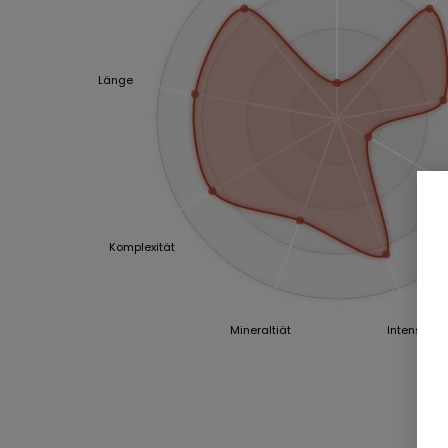
Länge
Komplexität
Mineraltiät
Intensität