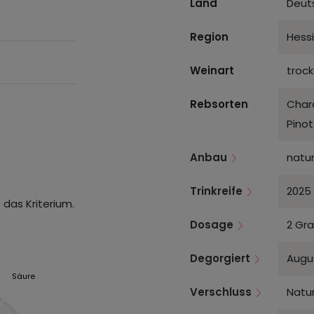
Land
Deut
Region
Hess
Weinart
troc
Rebsorten
Char
Pinot
Anbau
natu
Trinkreife
2025 
 das Kriterium.
Dosage
2 Gra
Degorgiert
Augu
Säure
Verschluss
Natur