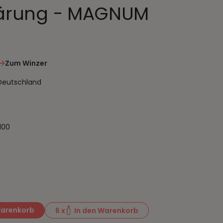
ärung - MAGNUM
Zum Winzer
 Deutschland
100
Warenkorb
6
x
In den Warenkorb