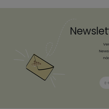
Newslet
Ver
Newsl
näc