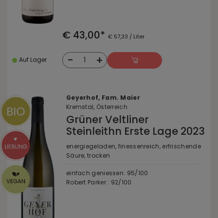
€ 43,00*
€ 57,33 / Liter
-
+
1
Auf Lager
Geyerhof, Fam. Maier
Kremstal, Österreich
Grüner Veltliner
Steinleithn Erste Lage 2023
energiegeladen, finessenreich, erfrischende
Säure, trocken
einfach geniessen: 95/100
Robert Parker : 92/100