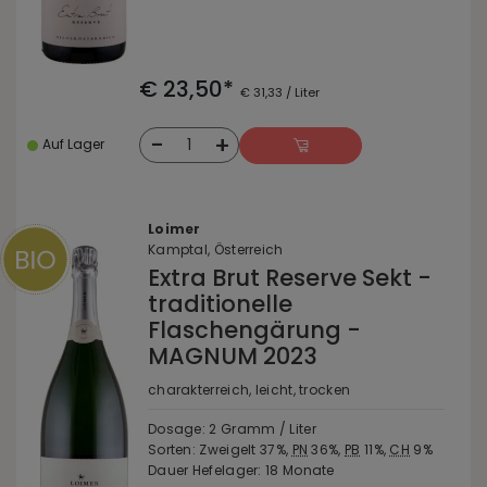
€ 23,50*
€ 31,33 / Liter
-
+
1
Auf Lager
Loimer
Kamptal, Österreich
Extra Brut Reserve Sekt -
traditionelle
Flaschengärung -
MAGNUM 2023
charakterreich, leicht, trocken
Dosage: 2 Gramm / Liter
Sorten: Zweigelt 37%,
PN
36%,
PB
11%,
CH
9%
Dauer Hefelager: 18 Monate