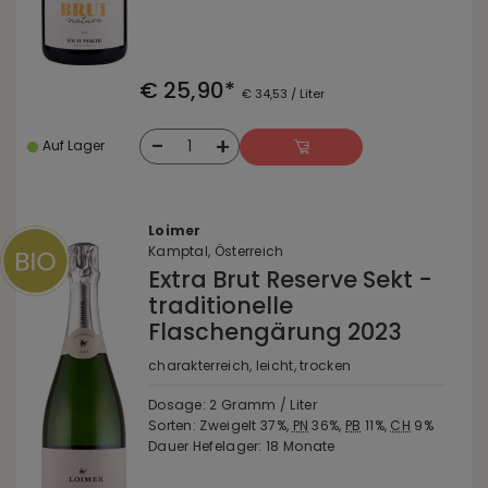
€ 25,90*
€ 34,53 / Liter
-
+
1
Auf Lager
Loimer
Kamptal, Österreich
Extra Brut Reserve Sekt -
traditionelle
Flaschengärung 2023
charakterreich, leicht, trocken
Dosage: 2 Gramm / Liter
Sorten: Zweigelt 37%,
PN
36%,
PB
11%,
CH
9%
Dauer Hefelager: 18 Monate