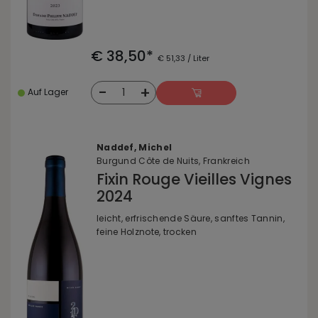
€ 38,50*
€ 51,33 / Liter
-
+
1
Auf Lager
Naddef, Michel
Burgund Côte de Nuits, Frankreich
Fixin Rouge Vieilles Vignes
2024
leicht, erfrischende Säure, sanftes Tannin,
feine Holznote, trocken