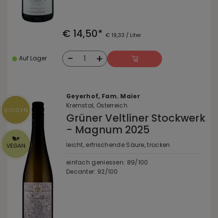
€ 14,50*
€ 19,33 / Liter
-
+
1
Auf Lager
Geyerhof, Fam. Maier
Kremstal, Österreich
Grüner Veltliner Stockwerk
- Magnum 2025
leicht, erfrischende Säure, trocken
einfach geniessen: 89/100
Decanter: 92/100