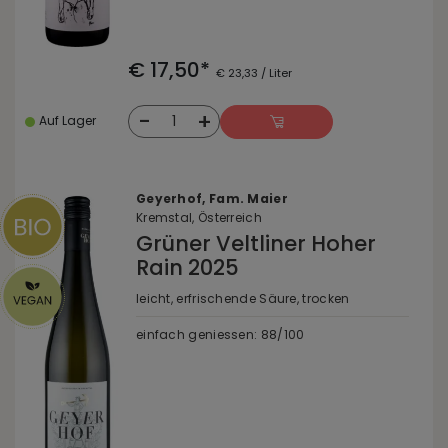
€ 17,50*
€ 23,33 / Liter
-
+
1
Auf Lager
Geyerhof, Fam. Maier
Kremstal, Österreich
Grüner Veltliner Hoher
Rain 2025
leicht, erfrischende Säure, trocken
einfach geniessen: 88/100