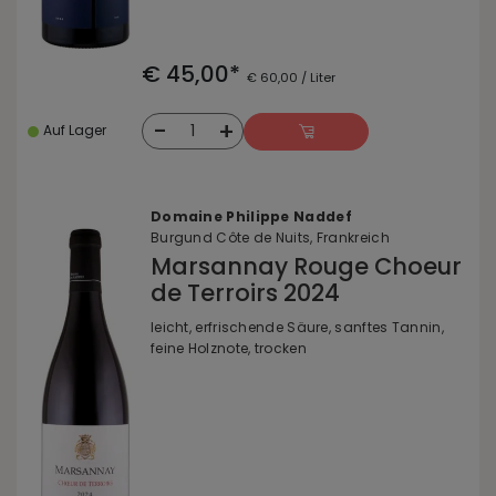
€ 45,00*
€ 60,00 / Liter
-
+
1
Auf Lager
Domaine Philippe Naddef
Burgund Côte de Nuits, Frankreich
Marsannay Rouge Choeur
de Terroirs 2024
leicht, erfrischende Säure, sanftes Tannin,
feine Holznote, trocken