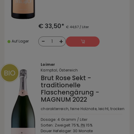
€ 33,50*
€ 44,67 / Liter
-
+
1
Auf Lager
Loimer
Kamptal, Österreich
Brut Rose Sekt -
traditionelle
Flaschengärung -
MAGNUM 2022
charakterreich, feine Holznote, leicht, trocken
Dosage: 4 Gramm / Liter
Sorten: Zweigelt 75%,
PN
15%
Dauer Hefelager: 30 Monate