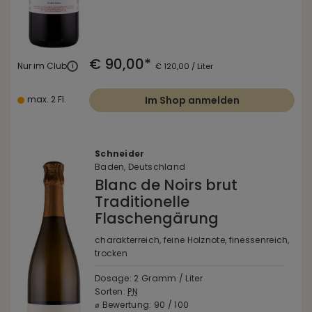
€ 90,00*
Nur im Club
i
€ 120,00 / Liter
max. 2 Fl.
Im Shop anmelden
Schneider
Baden, Deutschland
Blanc de Noirs brut
Traditionelle
Flaschengärung
charakterreich, feine Holznote, finessenreich,
trocken
Dosage: 2 Gramm / Liter
Sorten:
PN
⌀ Bewertung: 90 / 100