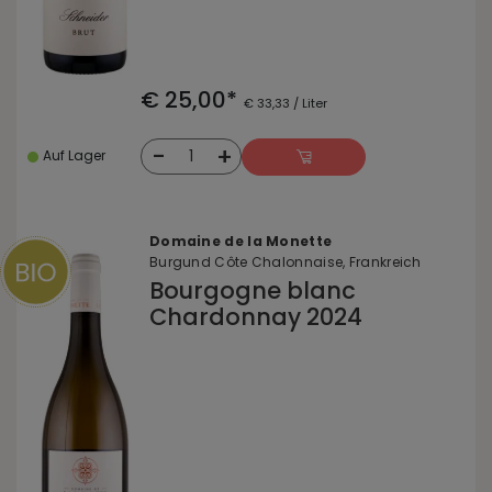
€ 25,00*
€ 33,33 / Liter
-
+
1
Auf Lager
Domaine de la Monette
Burgund Côte Chalonnaise, Frankreich
Bourgogne blanc
Chardonnay 2024