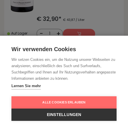
€ 32,90*
€ 43,87 / Liter
-
+
1
Auf Lager
Wir verwenden Cookies
Naddef, Michel
Wir setzen Cookies ein, um die Nutzung unserer Webseiten zu
Burgund Côte de Nuits, Frankreich
analysieren, einschließlich des Such und Surfverlaufs,
Marsannay Rouge
Suchbegriffen und Ihnen auf Ihr Nutzungsverhalten angepasste
Champs Perdrix 2024
Informationen anbieten zu können.
leicht, erfrischende Säure, sanftes Tannin,
Lernen Sie mehr
feine Holznote, trocken
ALLE COOKIES ERLAUBEN
EINSTELLUNGEN