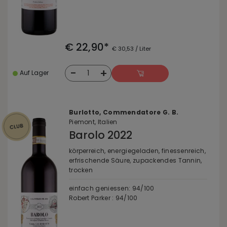
€ 22,90*
€ 30,53 / Liter
-
+
1
Auf Lager
Burlotto, Commendatore G. B.
Piemont, Italien
Barolo 2022
körperreich, energiegeladen, finessenreich,
erfrischende Säure, zupackendes Tannin,
trocken
einfach geniessen: 94/100
Robert Parker : 94/100