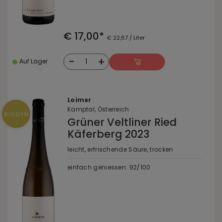
€ 17,00*
€ 22,67 / Liter
-
+
1
Auf Lager
Loimer
Kamptal, Österreich
Grüner Veltliner Ried
Käferberg 2023
leicht, erfrischende Säure, trocken
einfach geniessen: 92/100