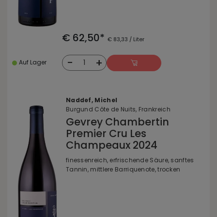
€ 62,50*
€ 83,33 / Liter
-
+
1
Auf Lager
Naddef, Michel
Burgund Côte de Nuits, Frankreich
Gevrey Chambertin
Premier Cru Les
Champeaux 2024
finessenreich, erfrischende Säure, sanftes
Tannin, mittlere Barriquenote, trocken