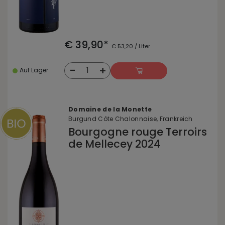
€ 39,90*
€ 53,20 / Liter
-
+
1
Auf Lager
Domaine de la Monette
Burgund Côte Chalonnaise, Frankreich
Bourgogne rouge Terroirs
de Mellecey 2024