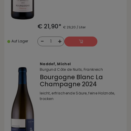
€ 21,90*
€ 29,20 / Liter
-
+
1
Auf Lager
Naddef, Michel
Burgund Côte de Nuits, Frankreich
Bourgogne Blanc La
Champagne 2024
leicht, erfrischende Säure, feine Holznote,
trocken