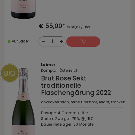
€ 55,00*
€ 36,67 / Liter
-
+
1
Auf Lager
Loimer
Kamptal, Österreich
Brut Rose Sekt -
traditionelle
Flaschengärung 2022
charakterreich, feine Holznote, leicht, trocken
Dosage: 4 Gramm / Liter
Sorten: Zweigelt 75%,
PN
15%
Dauer Hefelager: 30 Monate