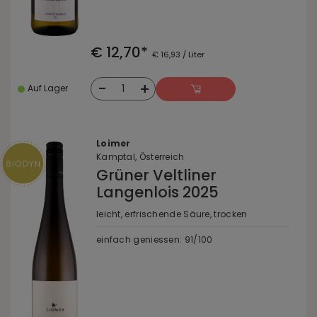
€ 12,70*
€ 16,93 / Liter
-
+
1
Auf Lager
Loimer
Kamptal, Österreich
Grüner Veltliner
Langenlois 2025
leicht, erfrischende Säure, trocken
einfach geniessen: 91/100