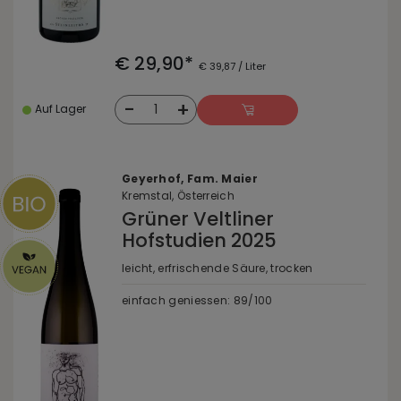
€ 29,90*
€ 39,87 / Liter
-
+
1
Auf Lager
Geyerhof, Fam. Maier
Kremstal, Österreich
Grüner Veltliner
Hofstudien 2025
leicht, erfrischende Säure, trocken
einfach geniessen: 89/100