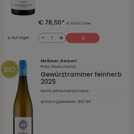
€ 78,50*
€ 104,67 / Liter
-
+
1
Auf Lager
Meßmer, Herbert
Pfalz, Deutschland
Gewürztraminer feinherb
2025
leicht, erfrischende Säure
einfach geniessen: 89/100