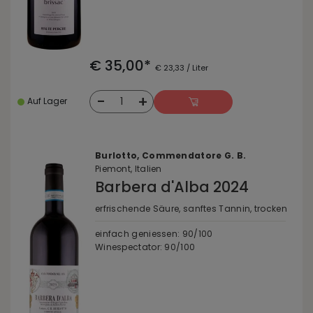
€ 35,00*
€ 23,33 / Liter
-
+
1
Auf Lager
Burlotto, Commendatore G. B.
Piemont, Italien
Barbera d'Alba 2024
erfrischende Säure, sanftes Tannin, trocken
einfach geniessen: 90/100
Winespectator: 90/100