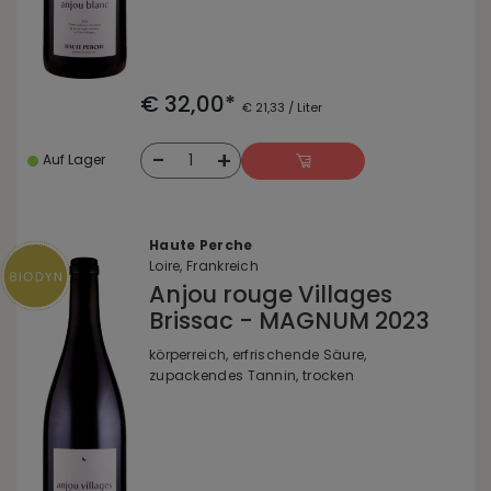
€ 32,00*
€ 21,33 / Liter
-
+
1
Auf Lager
Haute Perche
Loire, Frankreich
Anjou rouge Villages
Brissac - MAGNUM 2023
körperreich, erfrischende Säure,
zupackendes Tannin, trocken