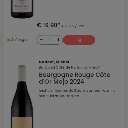
€ 19,90*
€ 26,53 / Liter
-
+
1
Auf Lager
Naddef, Michel
Burgund Côte de Nuits, Frankreich
Bourgogne Rouge Côte
d'Or Mojo 2024
leicht, erfrischende Säure, sanftes Tannin,
feine Holznote, trocken