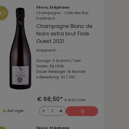
Fèvre, Stéphane
Champagne - Côte des Bar,
Frankreich
Champagne Blanc de
Noirs extra brut Fiole
Ouest 2021
körperreich
Dosage: 3 Gramm / Liter
Sorten:
PN
100%
Dauer Hefelager: 18 Monate
⌀ Bewertung: 92 / 100
€ 68,50*
€ 91,33 / Liter
-
+
1
Auf Lager
Fèvre, Stéphane