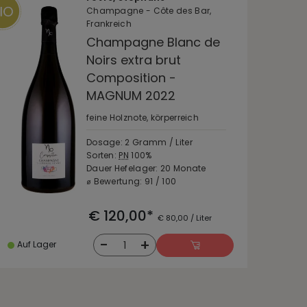
Champagne - Côte des Bar,
Frankreich
Champagne Blanc de
Noirs extra brut
Composition -
MAGNUM 2022
feine Holznote, körperreich
Dosage: 2 Gramm / Liter
Sorten:
PN
100%
Dauer Hefelager: 20 Monate
⌀ Bewertung: 91 / 100
€ 120,00*
€ 80,00 / Liter
-
+
1
Auf Lager