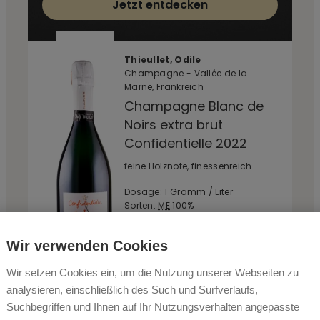
Jetzt entdecken
Thieullet, Odile
Champagne - Vallée de la
Marne, Frankreich
Champagne Blanc de
Noirs extra brut
Confidentielle 2022
feine Holznote, finessenreich
Dosage: 1 Gramm / Liter
Sorten:
ME
100%
Dauer Hefelager: 20 Monate
⌀ Bewertung: 93 / 100
Wir verwenden Cookies
Wir setzen Cookies ein, um die Nutzung unserer Webseiten zu
€ 50,00*
analysieren, einschließlich des Such und Surfverlaufs,
€ 66,67 / Liter
Suchbegriffen und Ihnen auf Ihr Nutzungsverhalten angepasste
-
+
1
Auf Lager