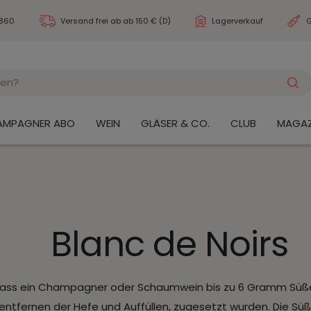
3860
Versand frei ab
ab 150 € (D)
Lagerverkauf
G
AMPAGNER ABO
WEIN
GLÄSER & CO.
CLUB
MAGAZ
Blanc de Noirs
, dass ein Champagner oder Schaumwein bis zu 6 Gramm Sü
 entfernen der Hefe und Auffüllen, zugesetzt wurden. Die Sü