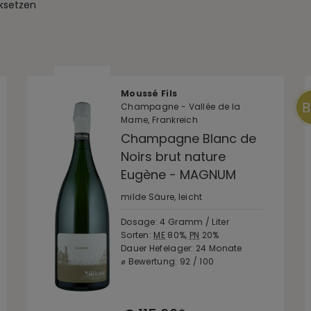
cksetzen
Moussé Fils
Champagne - Vallée de la
Marne, Frankreich
Champagne Blanc de
Noirs brut nature
Eugène - MAGNUM
milde Säure, leicht
Dosage: 4 Gramm / Liter
Sorten:
ME
80%,
PN
20%
Dauer Hefelager: 24 Monate
⌀ Bewertung: 92 / 100