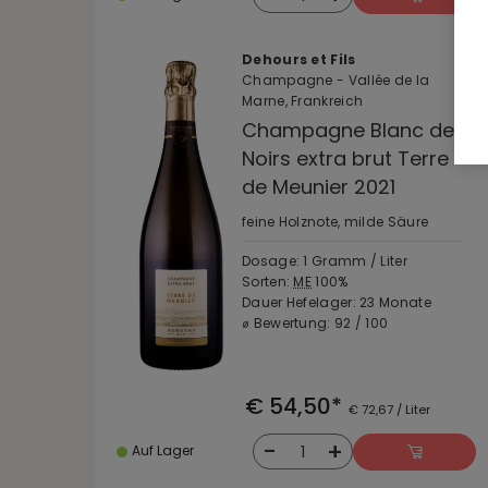
Dehours et Fils
Champagne - Vallée de la
Marne, Frankreich
Champagne Blanc de
Noirs extra brut Terre
de Meunier 2021
feine Holznote, milde Säure
Dosage: 1 Gramm / Liter
Sorten:
ME
100%
Dauer Hefelager: 23 Monate
⌀ Bewertung: 92 / 100
€ 54,50*
€ 72,67 / Liter
-
+
1
Auf Lager