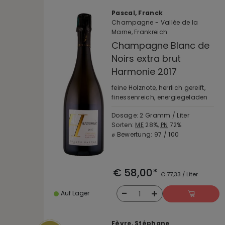
Pascal, Franck
Champagne - Vallée de la
Marne, Frankreich
Champagne Blanc de
Noirs extra brut
Harmonie 2017
feine Holznote, herrlich gereift,
finessenreich, energiegeladen
Dosage: 2 Gramm / Liter
Sorten:
ME
28%,
PN
72%
⌀ Bewertung: 97 / 100
€ 58,00*
€ 77,33 / Liter
-
+
1
Auf Lager
Fèvre, Stéphane