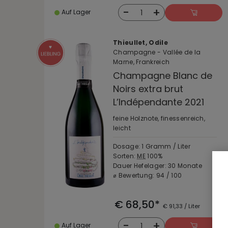
-
+
1
Auf Lager
Thieullet, Odile
Champagne - Vallée de la
Marne, Frankreich
Champagne Blanc de
Noirs extra brut
L’Indépendante 2021
feine Holznote, finessenreich,
leicht
Dosage: 1 Gramm / Liter
Sorten:
ME
100%
Dauer Hefelager: 30 Monate
⌀ Bewertung: 94 / 100
€ 68,50*
€ 91,33 / Liter
-
+
1
Auf Lager