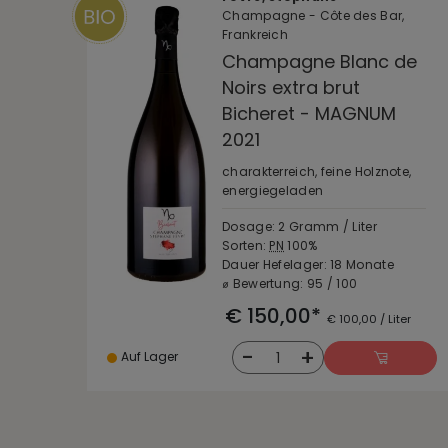
Champagne - Côte des Bar,
Frankreich
Champagne Blanc de
Noirs extra brut
Bicheret - MAGNUM
2021
charakterreich, feine Holznote,
energiegeladen
Dosage: 2 Gramm / Liter
Sorten:
PN
100%
Dauer Hefelager: 18 Monate
⌀ Bewertung: 95 / 100
€ 150,00*
€ 100,00 / Liter
-
+
1
Auf Lager