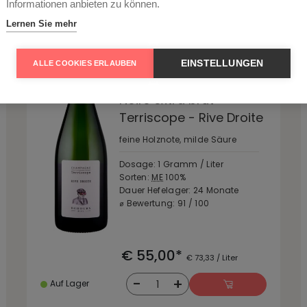
Informationen anbieten zu können.
Lernen Sie mehr
Dehours et Fils
Champagne - Vallée de la
Marne, Frankreich
EINSTELLUNGEN
ALLE COOKIES ERLAUBEN
Champagne Blanc de
Noirs extra brut
Terriscope - Rive Droite
feine Holznote, milde Säure
Dosage: 1 Gramm / Liter
Sorten:
ME
100%
Dauer Hefelager: 24 Monate
⌀ Bewertung: 91 / 100
€ 55,00*
€ 73,33 / Liter
-
+
1
Auf Lager