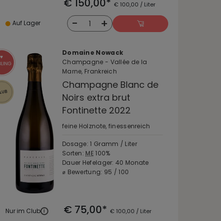
€ 150,00*
€ 100,00 / Liter
-
+
1
Auf Lager
Domaine Nowack
Champagne - Vallée de la
Marne, Frankreich
Champagne Blanc de
Noirs extra brut
Fontinette 2022
feine Holznote, finessenreich
Dosage: 1 Gramm / Liter
Sorten:
ME
100%
Dauer Hefelager: 40 Monate
⌀ Bewertung: 95 / 100
€ 75,00*
Nur im Club
i
€ 100,00 / Liter