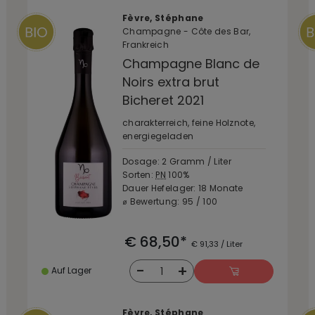
Fèvre, Stéphane
Champagne - Côte des Bar,
Frankreich
Champagne Blanc de
Noirs extra brut
Bicheret 2021
charakterreich, feine Holznote,
energiegeladen
Dosage: 2 Gramm / Liter
Sorten:
PN
100%
Dauer Hefelager: 18 Monate
⌀ Bewertung: 95 / 100
€ 68,50*
€ 91,33 / Liter
-
+
1
Auf Lager
Fèvre, Stéphane