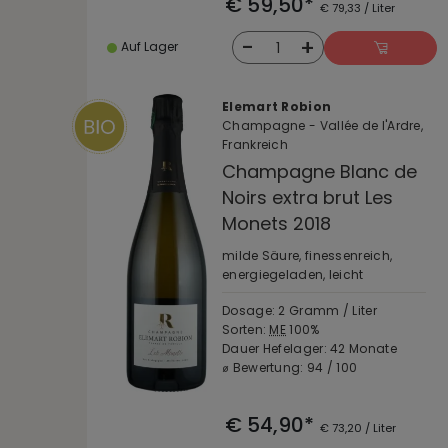
€ 59,50*
€ 79,33 / Liter
-
+
1
Auf Lager
Elemart Robion
Champagne - Vallée de l'Ardre,
Frankreich
Champagne Blanc de
Noirs extra brut Les
Monets 2018
milde Säure, finessenreich,
energiegeladen, leicht
Dosage: 2 Gramm / Liter
Sorten:
ME
100%
Dauer Hefelager: 42 Monate
⌀ Bewertung: 94 / 100
€ 54,90*
€ 73,20 / Liter