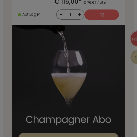
€ 115,00*
€ 76,67 / Liter
-
+
1
Auf Lager
Champagner Abo