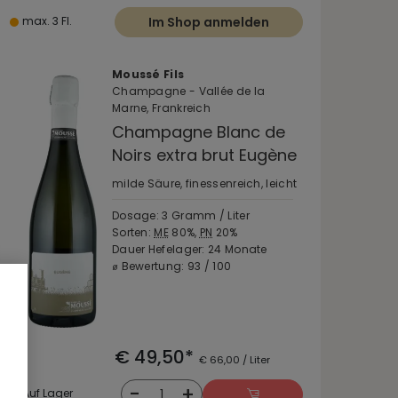
max. 3 Fl.
Im Shop anmelden
Moussé Fils
Champagne - Vallée de la
Marne, Frankreich
Champagne Blanc de
Noirs extra brut Eugène
milde Säure, finessenreich, leicht
Dosage: 3 Gramm / Liter
Sorten:
ME
80%,
PN
20%
Dauer Hefelager: 24 Monate
⌀ Bewertung: 93 / 100
€ 49,50*
€ 66,00 / Liter
-
+
1
Auf Lager