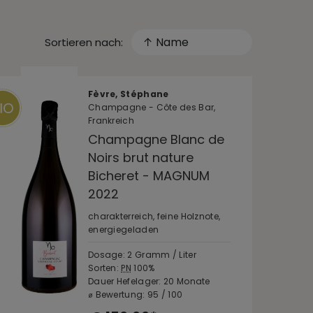
↑ Name
Sortieren nach:
Fèvre, Stéphane
Champagne - Côte des Bar,
Frankreich
Champagne Blanc de
Noirs brut nature
Bicheret - MAGNUM
2022
charakterreich, feine Holznote,
energiegeladen
Dosage: 2 Gramm / Liter
Sorten:
PN
100%
Dauer Hefelager: 20 Monate
⌀ Bewertung: 95 / 100