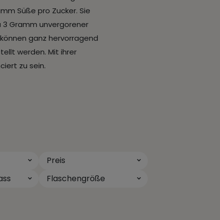
amm Süße pro Zucker. Sie
 zu 3 Gramm unvergorener
r können ganz hervorragend
llt werden. Mit ihrer
iert zu sein.
Preis
ass
Flaschengröße