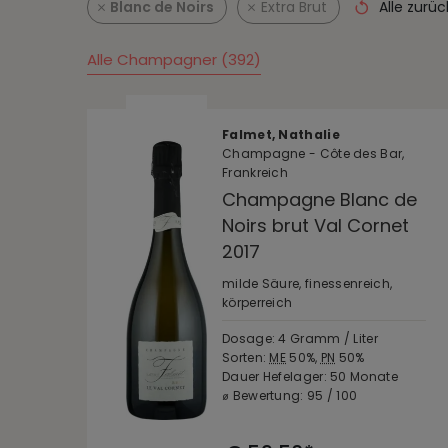
Blanc de Noirs
Extra Brut
Alle zurü
Alle Champagner (392)
Falmet, Nathalie
Champagne - Côte des Bar,
Frankreich
Champagne Blanc de
Noirs brut Val Cornet
2017
milde Säure, finessenreich,
körperreich
Dosage: 4 Gramm / Liter
Sorten:
ME
50%,
PN
50%
Dauer Hefelager: 50 Monate
⌀ Bewertung: 95 / 100