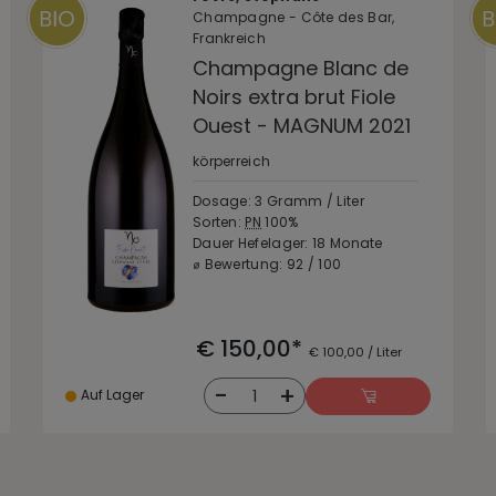
Champagne - Côte des Bar,
Frankreich
Champagne Blanc de
Noirs extra brut Fiole
Ouest - MAGNUM 2021
körperreich
Dosage: 3 Gramm / Liter
Sorten:
PN
100%
Dauer Hefelager: 18 Monate
⌀ Bewertung: 92 / 100
€ 150,00*
€ 100,00 / Liter
-
+
1
Auf Lager