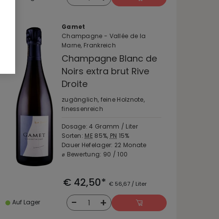
Gamet
Champagne - Vallée de la
Marne, Frankreich
Champagne Blanc de
Noirs extra brut Rive
Droite
zugänglich, feine Holznote,
finessenreich
Dosage: 4 Gramm / Liter
Sorten:
ME
85%,
PN
15%
Dauer Hefelager: 22 Monate
⌀ Bewertung: 90 / 100
€ 42,50*
€ 56,67 / Liter
-
+
1
Auf Lager