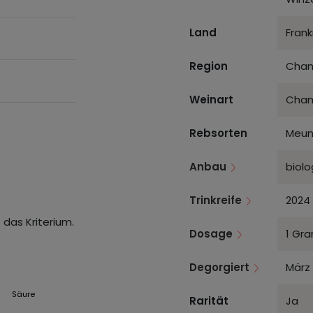
Land
Frank
Region
Cham
Weinart
Cha
Rebsorten
Meun
Anbau
biolo
Trinkreife
2024 
 das Kriterium.
Dosage
1 Gra
Degorgiert
März
Säure
Rarität
Ja