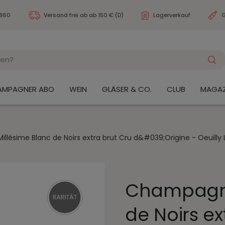
3860
Versand frei ab
ab 150 € (D)
Lagerverkauf
G
AMPAGNER ABO
WEIN
GLÄSER & CO.
CLUB
MAGAZ
lésime Blanc de Noirs extra brut Cru d&#039;Origine - Oeuilly 
Champagne
de Noirs ex