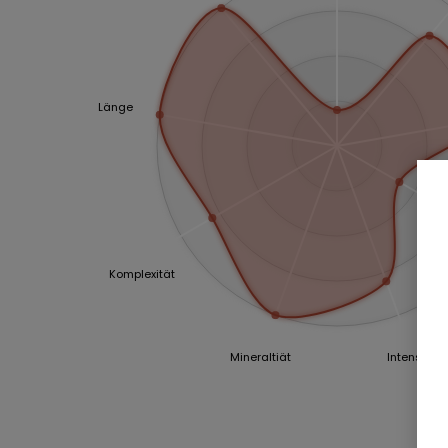
Länge
Komplexität
Mineraltiät
Intensität