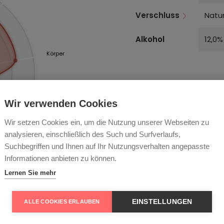
Verschluss
Natur
Alkohol
12,0%
Körper
STIL, TYP
Wir verwenden Cookies
ANLASS & SPEISE
Wir setzen Cookies ein, um die Nutzung unserer Webseiten zu
Reife
AN- & AUSBAU
analysieren, einschließlich des Such und Surfverlaufs,
Suchbegriffen und Ihnen auf Ihr Nutzungsverhalten angepasste
LAGER & SERVIER
Informationen anbieten zu können.
Lernen Sie mehr
ESSEN
EINSTELLUNGEN
ALLE COOKIES ERLAUBEN
RECHTLICHES