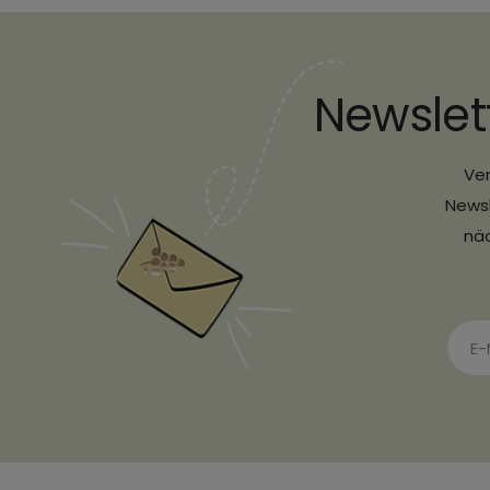
Newslet
Ver
Newsl
näc