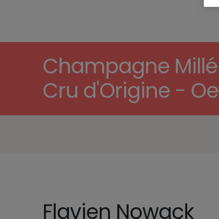
Champagne Millési
Cru d'Origine - Oe
Flavien Nowack