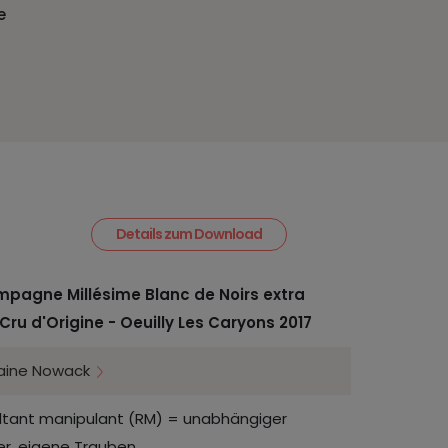
e
Details zum Download
pagne Millésime Blanc de Noirs extra
Cru d'Origine - Oeuilly Les Caryons 2017
ine Nowack
ltant manipulant (RM) = unabhängiger
er, eigene Trauben