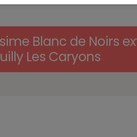
me Blanc de Noirs ext
uilly Les Caryons