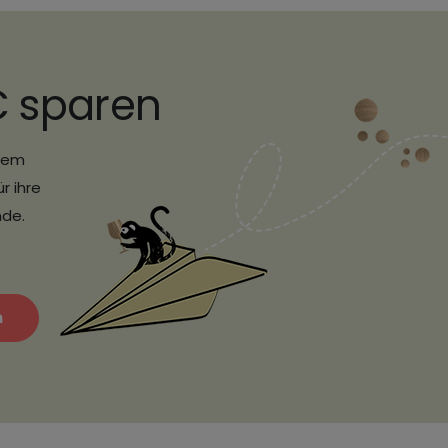
€ sparen
erem
r ihre
nde.
n