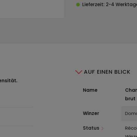
Lieferzeit: 2-4 Werktag
AUF EINEN BLICK
ensität.
Name
Cham
brut 
Winzer
Doma
Status
Réco
Winz