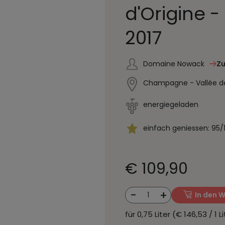
d'Origine -
2017
Domaine Nowack
Z
Champagne - Vallée de
energiegeladen
einfach geniessen: 95/
€ 109,90
-
+
1
In den 
für 0,75 Liter (€ 146,53 / 1 