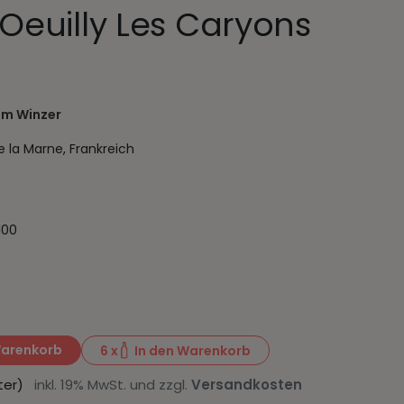
 Oeuilly Les Caryons
um Winzer
 la Marne, Frankreich
100
Warenkorb
6
x
In den Warenkorb
Liter)
inkl. 19% MwSt. und zzgl.
Versandkosten