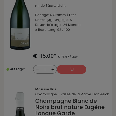
milde Säure, leicht
Dosage: 4 Gramm / Liter
Sorten:
ME
80%,
PN
20%
Dauer Hefelager: 24 Monate
⌀ Bewertung: 92 / 100
€ 115,00*
€ 76,67 / Liter
-
+
1
Auf Lager
Moussé Fils
Champagne - Vallée de la Marne, Frankreich
Champagne Blanc de
Noirs brut nature Eugène
Longue Garde