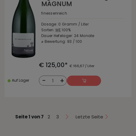
MAGNUM
finessenreich
Dosage: 0 Gramm / Liter
Sorten:
ME
100%
Dauer Hefelager: 24 Monate
⌀ Bewertung: 93 / 100
€ 125,00*
€ 166,67 / Liter
-
+
1
Auf Lager
Seite 1 von 7
2
3
Letzte Seite