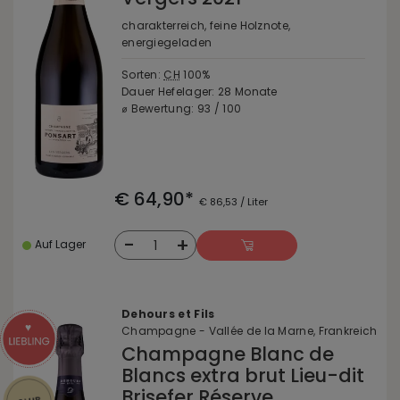
charakterreich, feine Holznote,
energiegeladen
Sorten:
CH
100%
Dauer Hefelager: 28 Monate
⌀ Bewertung: 93 / 100
€ 64,90*
€ 86,53 / Liter
-
+
1
Auf Lager
Dehours et Fils
Champagne - Vallée de la Marne, Frankreich
Champagne Blanc de
Blancs extra brut Lieu-dit
Brisefer Réserve