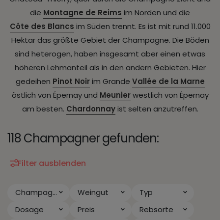
die
Montagne de Reims
im Norden und die
Côte des Blancs
im Süden trennt. Es ist mit rund 11.000
Hektar das größte Gebiet der Champagne. Die Böden
sind heterogen, haben insgesamt aber einen etwas
höheren Lehmanteil als in den andern Gebieten. Hier
gedeihen
Pinot Noir
im Grande
Vallée de la Marne
östlich von Épernay und
Meunier
westlich von Épernay
am besten.
Chardonnay
ist selten anzutreffen.
118 Champagner gefunden:
Filter ausblenden
Champagne - Vallée de la Marne
Weingut
Typ
Dosage
Preis
Rebsorte