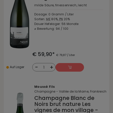
milde Säure, finessenreich, leicht
Dosage: 0 Gramm / Liter
Sorten:
ME
80%,
PN
20%
Dauer Hefelager: 56 Monate
⌀ Bewertung: 94 / 100
€ 59,90*
€ 79,87 / Liter
-
+
1
Auf Lager
Moussé Fils
Champagne - Vallée de la Marne, Frankreich
Champagne Blanc de
Noirs brut nature Les
vignes de mon village -