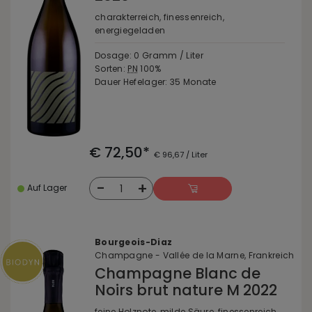
charakterreich, finessenreich,
energiegeladen
Dosage: 0 Gramm / Liter
Sorten:
PN
100%
Dauer Hefelager: 35 Monate
€ 72,50*
€ 96,67 / Liter
-
+
1
Auf Lager
Bourgeois-Diaz
Champagne - Vallée de la Marne, Frankreich
Champagne Blanc de
Noirs brut nature M 2022
feine Holznote, milde Säure, finessenreich