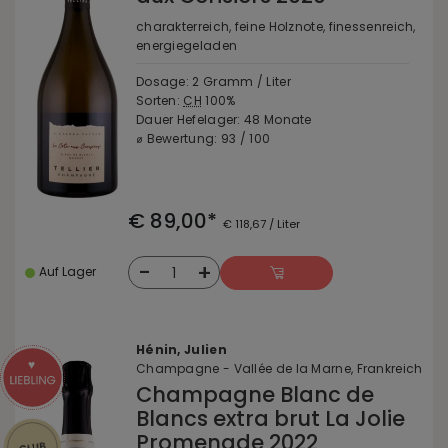
charakterreich, feine Holznote, finessenreich,
energiegeladen
Dosage: 2 Gramm / Liter
Sorten:
CH
100%
Dauer Hefelager: 48 Monate
⌀ Bewertung: 93 / 100
€ 89,00*
€ 118,67 / Liter
-
+
1
Auf Lager
Hénin, Julien
Champagne - Vallée de la Marne, Frankreich
Champagne Blanc de
Blancs extra brut La Jolie
Promenade 2022