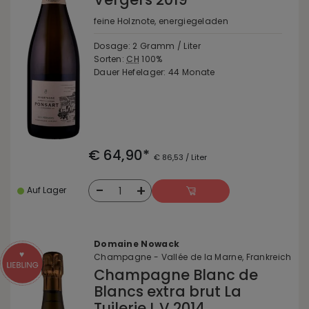
feine Holznote, energiegeladen
Dosage: 2 Gramm / Liter
Sorten:
CH
100%
Dauer Hefelager: 44 Monate
€ 64,90*
€ 86,53 / Liter
-
+
1
Auf Lager
Domaine Nowack
Champagne - Vallée de la Marne, Frankreich
Champagne Blanc de
Blancs extra brut La
Tuilerie L.V 2014