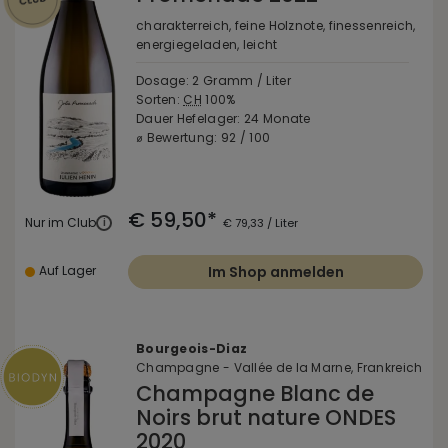
charakterreich, feine Holznote, finessenreich,
energiegeladen, leicht
Dosage: 2 Gramm / Liter
Sorten:
CH
100%
Dauer Hefelager: 24 Monate
⌀ Bewertung: 92 / 100
€ 59,50*
Nur im Club
i
€ 79,33 / Liter
Auf Lager
Im Shop anmelden
Bourgeois-Diaz
Champagne - Vallée de la Marne, Frankreich
Champagne Blanc de
Noirs brut nature ONDES
2020