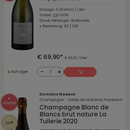
Dosage: 0 Gramm / Liter
Sorten:
CH
100%
Dauer Hefelager: 18 Monate
⌀ Bewertung: 92 / 100
€ 69,90*
€ 93,20 / Liter
-
+
1
Auf Lager
Domaine Nowack
Champagne - Vallée de la Marne, Frankreich
Champagne Blanc de
Blancs brut nature La
Tuilerie 2020