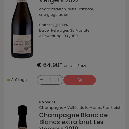
Vergers 2022
charakterreich, feine Holznote,
energiegeladen
Sorten:
CH
100%
Dauer Hefelager: 36 Monate
⌀ Bewertung: 93 / 100
€ 64,90*
€ 86,53 / Liter
-
+
1
Auf Lager
Ponsart
Champagne - Vallée de la Marne, Frankreich
Champagne Blanc de
Blancs extra brut Les
Vergers 2019