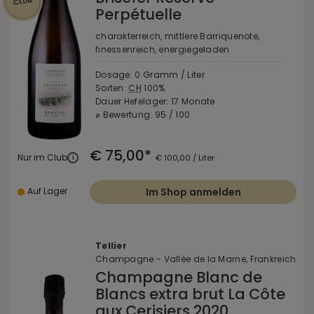
Perpétuelle
charakterreich, mittlere Barriquenote,
finessenreich, energiegeladen
Dosage: 0 Gramm / Liter
Sorten:
CH
100%
Dauer Hefelager: 17 Monate
⌀ Bewertung: 95 / 100
€ 75,00*
Nur im Club
i
€ 100,00 / Liter
Auf Lager
Im Shop anmelden
Tellier
Champagne - Vallée de la Marne, Frankreich
Champagne Blanc de
Blancs extra brut La Côte
aux Cerisiers 2020