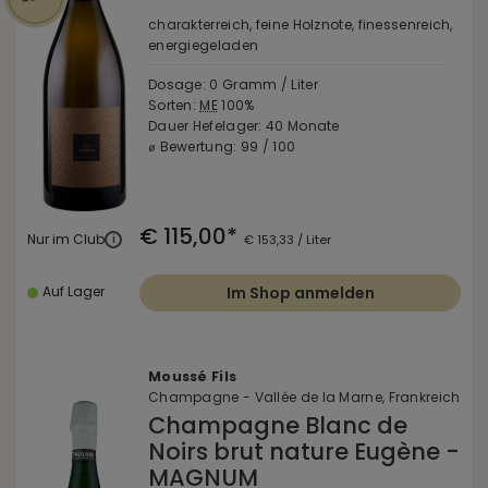
charakterreich, feine Holznote, finessenreich,
energiegeladen
Dosage: 0 Gramm / Liter
Sorten:
ME
100%
Dauer Hefelager: 40 Monate
⌀ Bewertung: 99 / 100
€ 115,00*
Nur im Club
i
€ 153,33 / Liter
Auf Lager
Im Shop anmelden
Moussé Fils
Champagne - Vallée de la Marne, Frankreich
Champagne Blanc de
Noirs brut nature Eugène -
MAGNUM