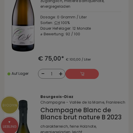
zugänglich, mittlere Barriquenote,
energiegeladen
Dosage: 0 Gramm / Liter
Sorten:
CH
100%
Dauer Hefelager: 12 Monate
⌀ Bewertung: 92 / 100
€ 75,00*
€ 100,00 / Liter
-
+
1
Auf Lager
Bourgeois-Diaz
Champagne - Vallée de la Marne, Frankreich
Champagne Blanc de
Blancs brut nature B 2023
charakterreich, feine Holznote,
energiegeladen, leicht