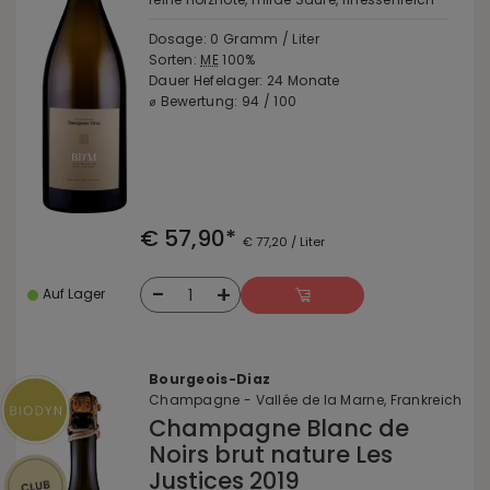
Dosage: 0 Gramm / Liter
Sorten:
ME
100%
Dauer Hefelager: 24 Monate
⌀ Bewertung: 94 / 100
€ 57,90*
€ 77,20 / Liter
-
+
1
Auf Lager
Bourgeois-Diaz
Champagne - Vallée de la Marne, Frankreich
Champagne Blanc de
Noirs brut nature Les
Justices 2019