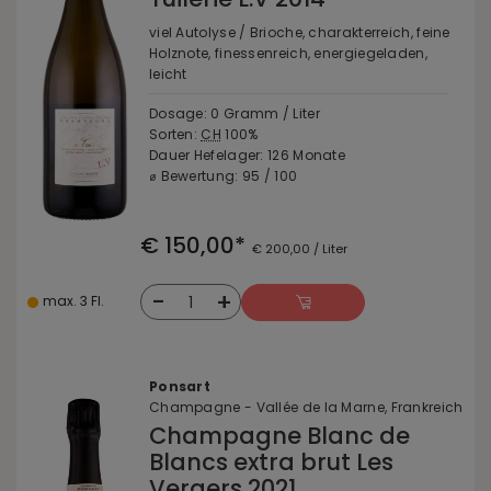
viel Autolyse / Brioche, charakterreich, feine
Holznote, finessenreich, energiegeladen,
leicht
Dosage: 0 Gramm / Liter
Sorten:
CH
100%
Dauer Hefelager: 126 Monate
⌀ Bewertung: 95 / 100
€ 150,00*
€ 200,00 / Liter
-
+
1
max. 3 Fl.
Ponsart
Champagne - Vallée de la Marne, Frankreich
Champagne Blanc de
Blancs extra brut Les
Vergers 2021