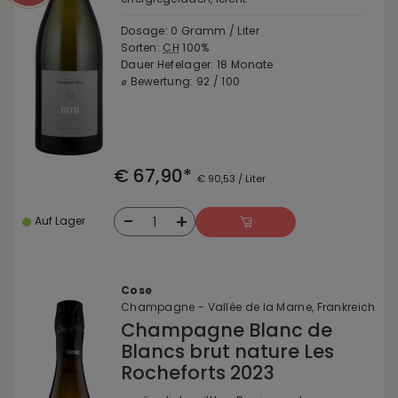
Dosage: 0 Gramm / Liter
Sorten:
CH
100%
Dauer Hefelager: 18 Monate
⌀ Bewertung: 92 / 100
€ 67,90*
€ 90,53 / Liter
-
+
1
Auf Lager
Cose
Champagne - Vallée de la Marne, Frankreich
Champagne Blanc de
Blancs brut nature Les
Rocheforts 2023