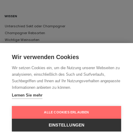
WISSEN
Unterschied Sekt oder Champagner
Champagner Rebsorten
Wichtige Weinsorten
Wir verwenden Cookies
UNSERE ÖFFNUNGSZEITEN IN MÜNCHEN
Wir setzen Cookies ein, um die Nutzung unserer Webseiten zu
DAS LAGER
analysieren, einschließlich des Such und Surfverlaufs,
Schertlinstraße 17, 81379 München
Suchbegriffen und Ihnen auf Ihr Nutzungsverhalten angepasste
Donnerstag und Freitag von 12 bis 18 Uhr
Informationen anbieten zu können.
Lernen Sie mehr
Ihr Weg zu uns
ALLE COOKIES ERLAUBEN
EINSTELLUNGEN
FOLGEN SIE UNS: