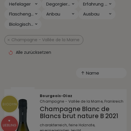
Hefelager
Degorgiert seit
Erfahrung & Anlass
Flaschengröße
Anbau
Ausbau
Biologischer Säureabbau
Champagne - Vallée de la Marne
Alle zurücksetzen
↑ Name
Bourgeois-Diaz
Champagne - Vallée de la Marne, Frankreich
Champagne Blanc de
Blancs brut nature B 2021
charakterreich, feine Holznote,
energiegeladen, leicht