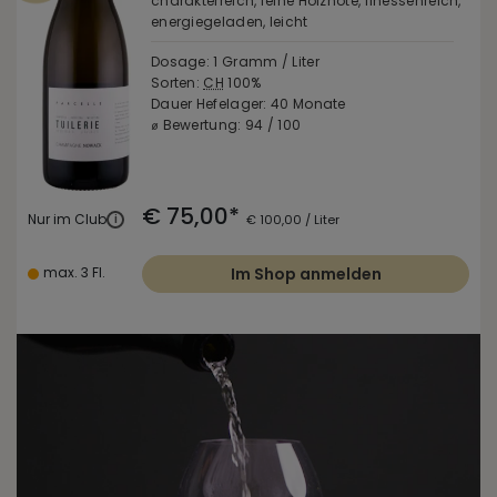
charakterreich, feine Holznote, finessenreich,
energiegeladen, leicht
Dosage: 1 Gramm / Liter
Sorten:
CH
100%
Dauer Hefelager: 40 Monate
⌀ Bewertung: 94 / 100
€ 75,00*
Nur im Club
i
€ 100,00 / Liter
max. 3 Fl.
Im Shop anmelden